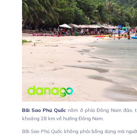
Bãi Sao Phú Quốc
nằm ở phía Đông Nam đảo, th
khoảng 28 km về hướng Đông Nam.
Bãi Sao Phú Quốc không phải bỗng dưng mà người 