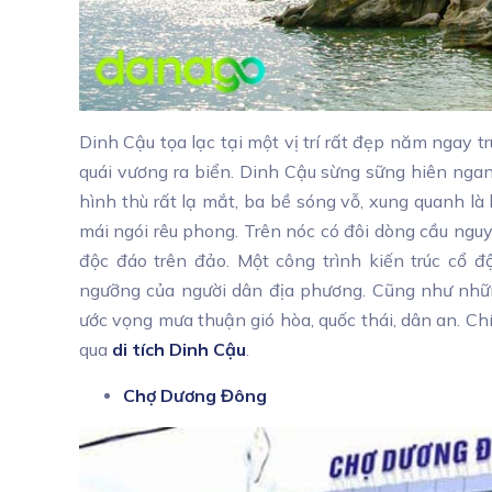
Dinh Cậu tọa lạc tại một vị trí rất đẹp năm ngay 
quái vương ra biển. Dinh Cậu sừng sững hiên ngang
hình thù rất lạ mắt, ba bề sóng vỗ, xung quanh là
mái ngói rêu phong. Trên nóc có đôi dòng cầu nguy
độc đáo trên đảo. Một công trình kiến trúc cổ đ
ngưỡng của người dân địa phương. Cũng như nhữ
ước vọng mưa thuận gió hòa, quốc thái, dân an. C
qua
di tích Dinh Cậu
.
Chợ Dương Đông