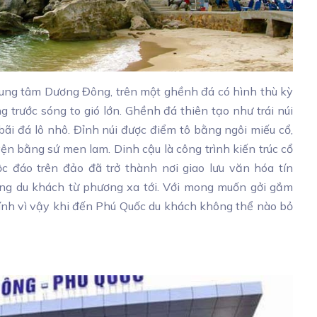
trung tâm Dương Đông, trên một ghềnh đá có hình thù kỳ
 trước sóng to gió lớn. Ghềnh đá thiên tạo như trái núi
 bãi đá lô nhô. Đỉnh núi được điểm tô bằng ngôi miếu cổ,
ện bằng sứ men lam. Dinh cậu là công trình kiến trúc cổ
ộc đáo trên đảo đã trở thành nơi giao lưu văn hóa tín
ng du khách từ phương xa tới. Với mong muốn gởi gắm
hính vì vậy khi đến Phú Quốc du khách không thể nào bỏ