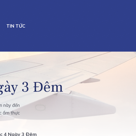
TIN TỨC
gày 3 Đêm
n này đến
c ẩm thực
c 4 Ngày 3 Đêm