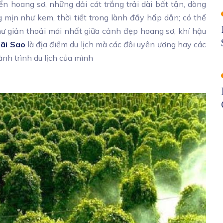
n hoang sơ, những dải cát trắng trải dài bất tận, dòng
 mịn như kem, thời tiết trong lành đầy hấp dẫn; có thể
hư giản thoải mái nhất giữa cảnh đẹp hoang sơ, khí hậu
ãi Sao
là địa điểm du lịch mà các đôi uyên ương hay các
nh trình du lịch của mình