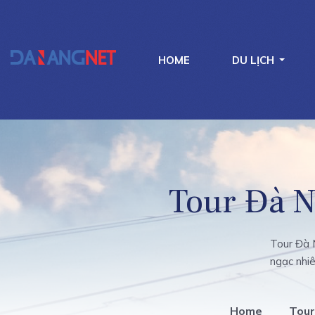
HOME
DU LỊCH
Tour Đà 
Tour Đà 
ngạc nhi
Home
Tou