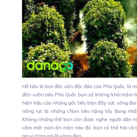
Hồ tiêu là loại đặc sản độc đáo của Phú Quốc, là 
đến vườn tiêu Phú Quốc bạn sẽ không khỏi trầm tr
hiện hữu của những gốc tiêu tràn đầy sức sống đan
nắng rực là những chùm tiêu nặng trĩu đang nh
Không những thế bạn còn được nghe người dân nơi đ
cầm một món ăn mặn nào đó; bạn có thể hái và t
gia vị từng gọi là vàng đen.