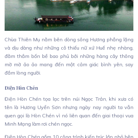
Chùa Thiên Mụ nằm bên dòng sông Hương phẳng lặng
và dịu dàng như những cô thiếu nữ xứ Huế nhẹ nhàng,
đằm thắm bốn bề bao phủ bởi những hàng cây thông
mờ mờ ảo ảo mang đến một cảm giác bình yên, say
đắm lòng người.
Điện Hòn Chén
Điện Hòn Chén tọa lạc trên núi Ngọc Trản, khi xưa có
tên là Hương Uyển Sơn nhưng ngày nay người ta vẫn
quen gọi là Hòn Chén vì nó liên quan đến giai thoại vua
Minh Mạng làm rơi chén ngọc.
Điện Hòn Chén gồm 10 công trình kiến trúc lớn nhỏ bên