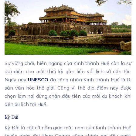
Sự vững chãi, hiên ngang của Kinh thành Huế còn là sự
đại diện cho một thời kỳ gắn liền với lịch sử dân tộc.
Ngày nay
UNESCO
đã công nhận Kinh thành Huế là Di
sản văn hóa thế giới. Cũng vì thế địa điểm này được
chọn làm nơi dừng chân đầu tiên của mỗi du khách khi
đến du lịch tại Huế.
Kỳ Đài
Kỳ Đài là cột cờ nằm giữa mặt nam của Kinh thành Huế
thuộc pháo đài Nam Chánh cũng chính nơi đây ngày