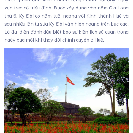
xưa treo cờ triều đình. Được xây dựng vào năm Gia Long
thứ 6, Kỳ Đài có năm tuổi ngang với Kinh thành Huế và
sau nhiều lần tu sửa Kỳ Đài vẫn hiên ngang trên bục cao.
Là đại diện đánh dấu biết bao sự kiện lịch sử quan trọng
ngày xưa mỗi khi thay đổi chính quyền ở Huế.