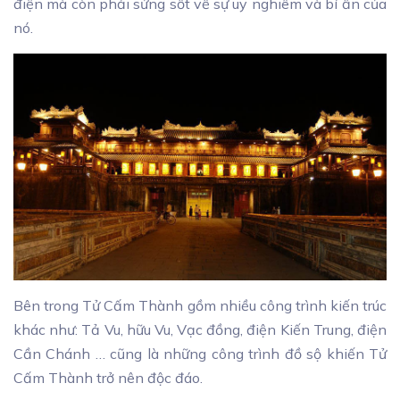
điện mà còn phải sửng sốt về sự uy nghiêm và bí ẩn của
nó.
Bên trong Tử Cấm Thành gồm nhiều công trình kiến trúc
khác như: Tả Vu, hữu Vu, Vạc đồng, điện Kiến Trung, điện
Cần Chánh … cũng là những công trình đồ sộ khiến Tử
Cấm Thành trở nên độc đáo.