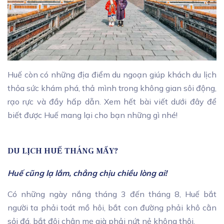
Huế còn có những địa điểm du ngoạn giúp khách du lịch
thỏa sức khám phá, thả mình trong không gian sôi động,
rạo rực và đầy hấp dẫn. Xem hết bài viết dưới đây để
biết được Huế mang lại cho bạn những gì nhé!
DU LỊCH HUẾ THÁNG MẤY?
Huế cũng lạ lắm, chẳng chịu chiều lòng ai!
Có những ngày nắng tháng 3 đến tháng 8, Huế bắt
người ta phải toát mồ hôi, bắt con đường phải khô cằn
sỏi đá, bắt đôi chân mẹ già phải nứt nẻ không thôi.