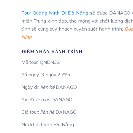
Tour Quảng Ninh Đi Đà Nẵng
sẽ được DANAGO đư
miền Trung xinh đẹp, thơ mộng với chất lượng dịch 
tình sẽ cùng quý khách xuyên suốt hành trình:
Quả
Ninh.
ĐIỂM NHẤN HÀNH TRÌNH
Mã tour: QNDN32
Số ngày: 3 ngày 2 đêm
Ngày đi:
liên hệ
DANAGO
Giờ đi:
liên hệ
DANAGO
Giá tour:
liên hệ
DANAGO
Nơi khởi hành: Đà Nẵng