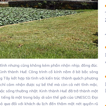
tĩnh nhưng cũng không kém phần nhộn nhịp, đông đúc.
Kinh thành Huế. Công trình cổ kính nằm ở bờ bắc sông
Tây kết hợp tài tình với kiến trúc thành quách phương
chỉ cảm nhận được sự bề thế mà còn cả nét tĩnh mặc,
uộc sống thường nhật. Kinh thành Huế đã trở thành một
ổi tiếng là một trong bảy di sản thế giới của UNESCO, Đại
bỏ qua đối với khách du lịch đến thăm một nét quyến rũ