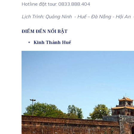
Hotline đặt tour: 0833.888.404
Lịch Trình:
Quảng Ninh
- Huế – Đà Nẵng
- Hội An
ĐIỂM ĐẾN NỔI BẬT
Kinh Thành
Huế