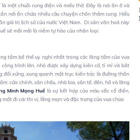
ế
là một chuỗi cung điện và miếu thờ. Đây là nơi ăn ở và
tần nới ẩn chứa nhiều câu chuyện chốn thâm cung. Hiểu
n giá trị lịch sử của nước Việt Nam. Di sản văn hoá này
uế sẽ mãi mãi là niềm tự hào của nhân loại.
ng tẩm bề thế uy nghi nhất trong các lăng tẩm của vua
ông trình lớn, nhỏ được xây dựng kiên cố, tỉ mỉ và bắt
 đối xứng, xung quanh một trục kiến trúc là đường thần
m: cửa chính, sân chầu, nhà bia, sân tế, đền, hồ và lăng
ăng Minh Mạng Huế
là sự kết hợp của màu sắc cổ điển,
ất đi cái thi vị, lãng mạn và đặc trưng của vua chúa.