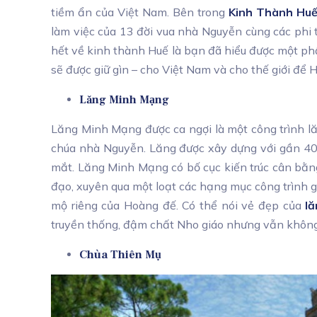
tiềm ẩn của Việt Nam. Bên trong
Kinh Thành Hu
làm việc của 13 đời vua nhà Nguyễn cùng các phi 
hết về kinh thành Huế là bạn đã hiểu được một phầ
sẽ được giữ gìn – cho Việt Nam và cho thế giới để H
Lăng Minh Mạng
Lăng Minh Mạng được ca ngợi là một công trình lă
chúa nhà Nguyễn. Lăng được xây dựng với gần 40 c
mắt. Lăng Minh Mạng có bố cục kiến trúc cân bằng
đạo, xuyên qua một loạt các hạng mục công trình gồ
mộ riêng của Hoàng đế. Có thể nói vẻ đẹp của
l
truyền thống, đậm chất Nho giáo nhưng vẫn không m
Chùa Thiên Mụ