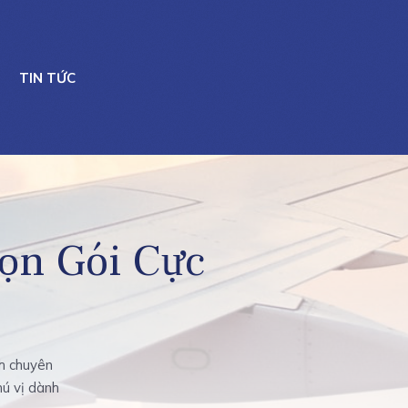
TIN TỨC
ọn Gói Cực
ch chuyên
hú vị dành