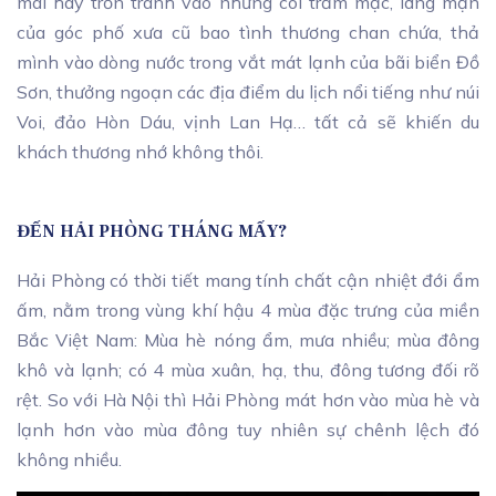
mai hay trốn tránh vào những cõi trầm mặc, lãng mạn
của góc phố xưa cũ bao tình thương chan chứa, thả
mình vào dòng nước trong vắt mát lạnh của bãi biển Đồ
Sơn, thưởng ngoạn các địa điểm du lịch nổi tiếng như núi
Voi, đảo Hòn Dáu, vịnh Lan Hạ… tất cả sẽ khiến du
khách thương nhớ không thôi.
ĐẾN HẢI PHÒNG THÁNG MẤY?
Hải Phòng có thời tiết mang tính chất cận nhiệt đới ẩm
ấm, nằm trong vùng khí hậu 4 mùa đặc trưng của miền
Bắc Việt Nam: Mùa hè nóng ẩm, mưa nhiều; mùa đông
khô và lạnh; có 4 mùa xuân, hạ, thu, đông tương đối rõ
rệt. So với Hà Nội thì Hải Phòng mát hơn vào mùa hè và
lạnh hơn vào mùa đông tuy nhiên sự chênh lệch đó
không nhiều.