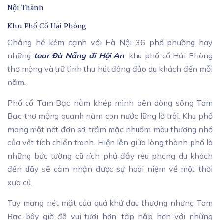
Nội Thành
Khu Phố Cổ Hải Phòng
Chẳng hề kém cạnh với Hà Nội 36 phố phường hay
những
tour Đà Nẵng đi Hội An
, khu phố cổ Hải Phòng
thơ mộng và trữ tình thu hút đông đảo du khách đến mỗi
năm.
Phố cổ Tam Bạc nằm khép mình bên dòng sông Tam
Bạc thơ mộng quanh năm con nước lững lờ trôi. Khu phố
mang một nét đơn sơ, trầm mặc nhuốm màu thương nhớ
của vết tích chiến tranh. Hiện lên giữa lòng thành phố là
những bức tường cũ rích phủ đầy rêu phong du khách
đến đây sẽ cảm nhận được sự hoài niệm về một thời
xưa cũ.
Tuy mang nét mặt của quá khứ đau thương nhưng Tam
Bạc bây giờ đã vui tươi hơn, tấp nập hơn với những