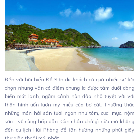
Đến với bãi biển Đồ Sơn du khách có quá nhiều sự lựa
chọn nhưng vẫn có điểm chung là được tắm dưới dòng
biển mát lạnh, ngắm cảnh hòn đảo nhỏ tuyệt vời với
thân hình uốn lượn mỹ miều của bờ cát. Thưởng thức
những món hải sản tươi ngon như tôm, cua, mực, nộm
sứa… vô cùng hấp dẫn. Còn chần chừ gì nữa mà không
đến du lịch Hải Phòng để tận hưởng những phút giây
thư giãn thoải mái nhất.