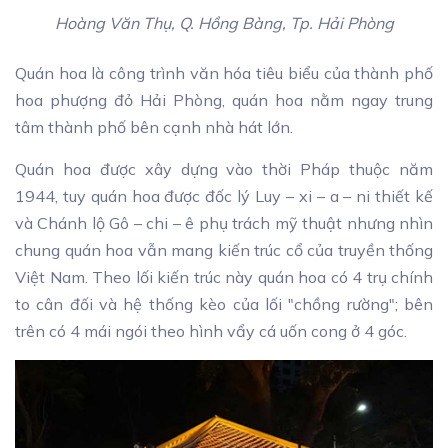
Hoàng Văn Thụ, Q. Hồng Bàng, Tp. Hải Phòng
Quán hoa là công trình văn hóa tiêu biểu của thành phố
hoa phượng đỏ Hải Phòng, quán hoa nằm ngay trung
tâm thành phố bên cạnh nhà hát lớn.
Quán hoa được xây dựng vào thời Pháp thuộc năm
1944, tuy quán hoa được đốc lý Luy – xi – a – ni thiết kế
và Chánh lộ Gô – chi – ê phụ trách mỹ thuật nhưng nhìn
chung quán hoa vẫn mang kiến trúc cổ của truyền thống
Việt Nam. Theo lối kiến trúc này quán hoa có 4 trụ chính
to cân đối và hệ thống kèo của lối "chồng rường"; bên
trên có 4 mái ngói theo hình vẩy cá uốn cong ở 4 góc.