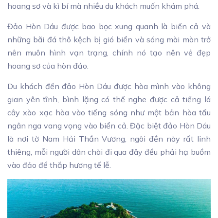
hoang sơ và kì bí mà nhiều du khách muốn khám phá.
Đảo Hòn Dáu được bao bọc xung quanh là biển cả và
những bãi đá thô kệch bị gió biển và sóng mài mòn trở
nên muôn hình vạn trạng, chính nó tạo nên vẻ đẹp
hoang sơ của hòn đảo.
Du khách đến đảo Hòn Dáu được hòa mình vào không
gian yên tĩnh, bình lặng có thể nghe được cả tiếng lá
cây xào xạc hòa vào tiếng sóng như một bản hòa tấu
ngân nga vang vọng vào biển cả. Đặc biệt đảo Hòn Dáu
là nơi tờ Nam Hải Thần Vương, ngôi đền này rất linh
thiêng, mỗi người dân chài đi qua đây đều phải hạ buồm
vào đảo để thắp hương tế lễ.