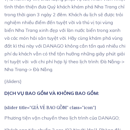
tình thân thiện đưa Quý khách khám phá Nha Trang chỉ
trong thời gian 3 ngày 2 đêm. Khách du lịch sẽ được trải
nghiệm nhiều điểm đến tuyệt vời và thú vị tại vùng
biển Nha Trang xinh đẹp với làn nước biển trong xanh
và các món hải sản tuyệt vời. Hãy cùng khám phá vùng
đất kì thú này với DANAGO không cần tốn quá nhiều chi
phí du khách vẫn có thể tận hưởng những giây phút giải
trí tuyệt vời với chi phí hợp lý theo lịch trình: Đà Nẵng->
Nha Trang-> Đà Nẵng.
{/sliders}
DỊCH VỤ BAO GỒM VÀ KHÔNG BAO GỒM:
{slider title="GIÁ VÉ BAO GỒM" class="icon"}
Phương tiện vận chuyển theo lịch trình của DANAGO;