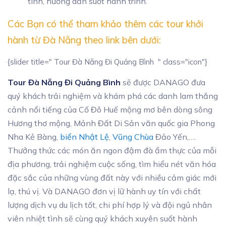
tình, hướng dẫn suốt hành trình.
Các Bạn có thể tham khảo thêm các tour khởi
hành từ Đà Nẵng theo link bên dưới:
{slider title=" Tour Đà Nẵng Đi Quảng Bình " class="icon"}
Tour Đà Nẵng Đi Quảng Bình
sẽ được DANAGO đưa
quý khách trải nghiệm và khám phá các danh lam thắng
cảnh nổi tiếng của Cố Đô Huế mộng mơ bên dòng sông
Hương thơ mộng, Mảnh Đất Di Sản văn quốc gia Phong
Nha Kẻ Bàng,
biển Nhật Lệ
,
Vũng Chùa
Đảo Yến,….
Thưởng thức các món ăn ngon đậm đà ẩm thực của mỗi
địa phương, trải nghiệm cuộc sống, tìm hiểu nét văn hóa
đặc sắc của những vùng đất này với nhiều cảm giác mới
lạ, thú vị. Và DANAGO đơn vị lữ hành uy tín với chất
lượng dịch vụ du lịch tốt, chi phí hợp lý và đội ngủ nhân
viên nhiệt tình sẽ cùng quý khách xuyên suốt hành