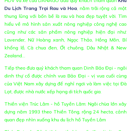
HDV và xe của DANAGO đưa quý khách tham quan
Khu
Du Lịch Trang Trại Rau và Hoa
, nằm trãi rộng cả một
thung lũng với bốn bề là rau và hoa đẹp tuyệt vời. Tìm
hiểu về mô hình sản xuất nông nghiệp công nghệ cao
cũng như các sản phẩm nông nghiệp hiện đại như:
Lavender, Nữ Hoàng xanh, Ngọc Thảo, Hồng Môn, Bí
khổng lồ, Cà chua đen, Ớt chuông, Dâu Nhật & New
Zealand…
Tiếp theo đưa quý khách tham quan Dinh Bảo Đại - ngôi
dinh thự cổ được chính vua Bảo Đại - vị vua cuối cùng
của Việt Nam xây dựng để nghỉ ngơi và làm việc tại Đà
Lạt, được nhà nước xếp hạng di tích quốc gia.
Thiền viện Trúc Lâm - hồ Tuyền Lâm: Ngôi chùa lớn xây
dựng năm 1993 theo Thiền Tông, rộng 24 hecta, cảnh
quan đẹp nhìn xuống khu du lịch hồ Tuyền Lâm