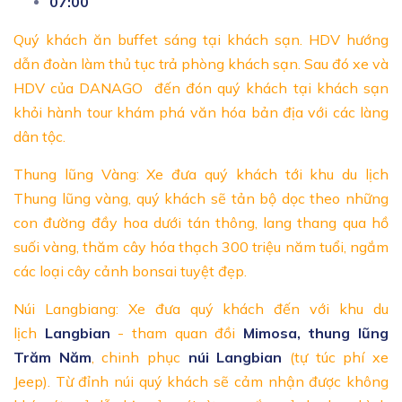
07:00
Quý khách ăn buffet sáng tại khách sạn. HDV hướng
dẫn đoàn làm thủ tục trả phòng khách sạn. Sau đó xe và
HDV của DANAGO đến đón quý khách tại khách sạn
khỏi hành tour khám phá văn hóa bản địa với các làng
dân tộc.
Thung lũng Vàng: Xe đưa quý khách tới khu du lịch
Thung lũng vàng, quý khách sẽ tản bộ dọc theo những
con đường đầy hoa dưới tán thông, lang thang qua hồ
suối vàng, thăm cây hóa thạch 300 triệu năm tuổi, ngắm
các loại cây cảnh bonsai tuyệt đẹp.
Núi Langbiang: Xe đưa quý khách đến với khu du
lịch
Langbian
- tham quan đồi
Mimosa, thung lũng
Trăm Năm
, chinh phục
núi Langbian
(tự túc phí xe
Jeep). Từ đỉnh núi quý khách sẽ cảm nhận được không