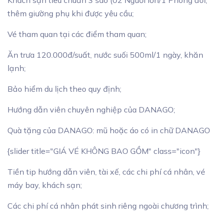
Khách sạn tiêu chuẩn 3 sao (02 Người lớn/1 Phòng đôi,
thêm giường phụ khi được yêu cầu;
Vé tham quan tại các điểm tham quan;
Ăn trưa 120.000đ/suất, nước suối 500ml/1 ngày, khăn
lạnh;
Bảo hiểm du lịch theo quy định;
Hướng dẫn viên chuyên nghiệp của DANAGO;
Quà tặng của DANAGO: mũ hoặc áo có in chữ DANAGO
{slider title="GIÁ VÉ KHÔNG BAO GỒM" class="icon"}
Tiền tip hướng dẫn viên, tài xế, các chi phí cá nhân, vé
máy bay, khách sạn;
Các chi phí cá nhân phát sinh riêng ngoài chương trình;