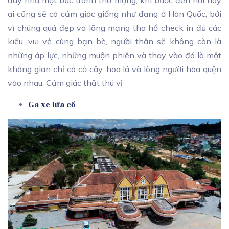
đây như một bức tranh thơ mộng, khi bước đến nơi này
ai cũng sẽ có cảm giác giống như đang ở Hàn Quốc, bởi
vì chúng quá đẹp và lãng mạng tha hồ check in đủ các
kiểu, vui vẻ cùng bạn bè, người thân sẽ không còn là
những áp lực, những muộn phiền và thay vào đó là một
không gian chỉ có cỏ cây, hoa lá và lòng người hòa quện
vào nhau. Cảm giác thật thú vị
Ga xe lửa cổ