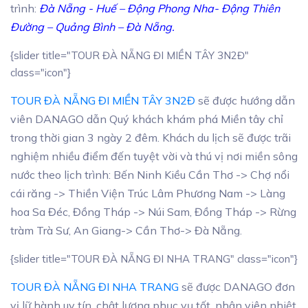
trình:
Đà Nẵng - Huế – Động Phong Nha- Động Thiên
Đường – Quảng Bình – Đà Nẵng.
{slider title="TOUR ĐÀ NẴNG ĐI MIỀN TÂY 3N2Đ"
class="icon"}
TOUR ĐÀ NẴNG ĐI MIỀN TÂY 3N2Đ
sẽ được hướng dẫn
viên DANAGO dẫn Quý khách khám phá Miền tây chỉ
trong thời gian 3 ngày 2 đêm. Khách du lịch sẽ được trãi
nghiệm nhiều điểm đến tuyệt vời và thú vị nơi miền sông
nước theo lịch trình: Bến Ninh Kiều Cần Thơ -> Chợ nổi
cái răng -> Thiền Viện Trúc Lâm Phương Nam -> Làng
hoa Sa Đéc, Đồng Tháp -> Núi Sam, Đồng Tháp -> Rừng
tràm Trà Sư, An Giang-> Cần Thơ-> Đà Nẵng.
{slider title="TOUR ĐÀ NẴNG ĐI NHA TRANG" class="icon"}
TOUR ĐÀ NẴNG ĐI NHA TRANG
sẽ được DANAGO đơn
vị lữ hành uy tín, chât lượng phục vụ tốt, nhân viên nhiệt