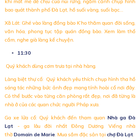
khí mát mẻ dễ chịu của núi rừng, ngắm cảnh chụp hình
bao quát thành phố Đà Lạt, hồ suối vàng, suối bạc…
Xã Lát: Ghé vào làng đồng bào K’ho thăm quan đời sống,
văn hóa, phong tục tập quán đồng bào. Xem làm thổ
cẩm, nghe già làng kể chuyện.
11:30
Quý khách dùng cơm trưa tại nhà hàng.
Làng biệt thự cổ: Quý khách yêu thích chụp hình tha hồ
sáng tác những bức ảnh đẹp mang tính hoài cổ nơi đây.
Có thể bước vào từng căn phòng rất đẹp, nơi đã từng là
nhà ở của các quan chức người Pháp xưa.
Ga xe lửa cổ: Quý khách đến tham quan
Nhà ga Đà
Lạt
- ga lâu đời nhất Đông Dương. Viếng nhà
thờ
Domain de Marie
. Mua sắm đặc sản tại
chợ Đà Lạt
.