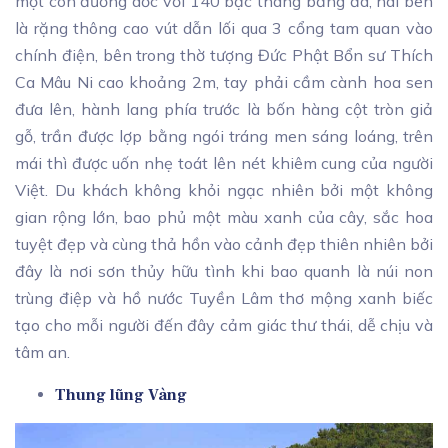
một con đường dốc với 140 bậc thang bằng đá, hai bên
là rặng thông cao vút dẫn lối qua 3 cổng tam quan vào
chính điện, bên trong thờ tượng Đức Phật Bổn sư Thích
Ca Mâu Ni cao khoảng 2m, tay phải cầm cành hoa sen
đưa lên, hành lang phía trước là bốn hàng cột tròn giả
gỗ, trần được lợp bằng ngói tráng men sáng loáng, trên
mái thì được uốn nhẹ toát lên nét khiêm cung của người
Việt. Du khách không khỏi ngạc nhiên bởi một không
gian rộng lớn, bao phủ một màu xanh của cây, sắc hoa
tuyệt đẹp và cùng thả hồn vào cảnh đẹp thiên nhiên bởi
đây là nơi sơn thủy hữu tình khi bao quanh là núi non
trùng điệp và hồ nước Tuyền Lâm thơ mộng xanh biếc
tạo cho mỗi người đến đây cảm giác thư thái, dễ chịu và
tâm an.
Thung lũng Vàng