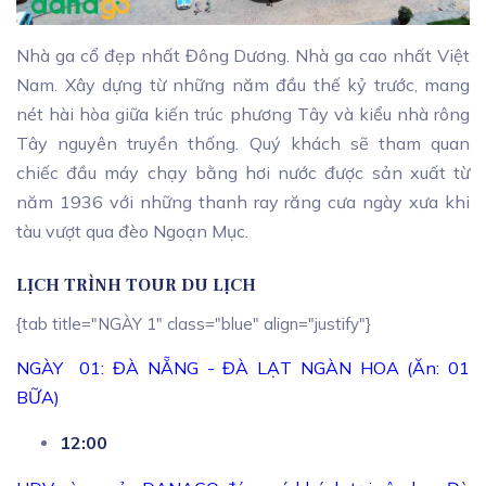
Nhà ga cổ đẹp nhất Đông Dương. Nhà ga cao nhất Việt
Nam. Xây dựng từ những năm đầu thế kỷ trước, mang
nét hài hòa giữa kiến trúc phương Tây và kiểu nhà rông
Tây nguyên truyền thống. Quý khách sẽ tham quan
chiếc đầu máy chạy bằng hơi nước được sản xuất từ
năm 1936 với những thanh ray răng cưa ngày xưa khi
tàu vượt qua đèo Ngoạn Mục.
LỊCH TRÌNH TOUR DU LỊCH
{tab title="NGÀY 1" class="blue" align="justify"}
NGÀY 01: ĐÀ NẴNG - ĐÀ LẠT NGÀN HOA (Ăn: 01
BỮA)
12:00