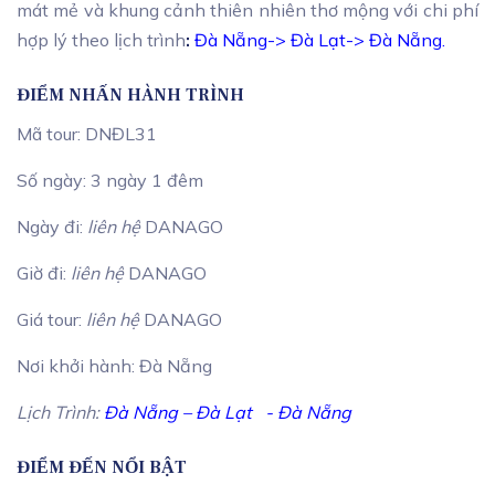
mát mẻ và khung cảnh thiên nhiên thơ mộng với chi phí
hợp lý theo lịch trình
:
Đà Nẵng-> Đà Lạt-> Đà Nẵng.
ĐIỂM NHẤN HÀNH TRÌNH
Mã tour: DNĐL31
Số ngày: 3 ngày 1 đêm
Ngày đi:
liên hệ
DANAGO
Giờ đi:
liên hệ
DANAGO
Giá tour:
liên hệ
DANAGO
Nơi khởi hành: Đà Nẵng
Lịch Trình:
Đà Nẵng
–
Đà Lạt
-
Đà Nẵng
ĐIỂM ĐẾN NỔI BẬT