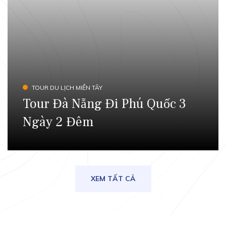
TOUR DU LỊCH MIỀN TÂY
Tour Đà Nẵng Đi Phú Quốc 3
Ngày 2 Đêm
XEM TẤT CẢ