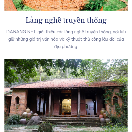
Làng nghề truyền thống
DANANG NET giới thiệu các làng nghề truyền thống, nơi lưu
giữ những giá trị văn hóa và kỹ thuật thủ công lâu đời của
địa phương.