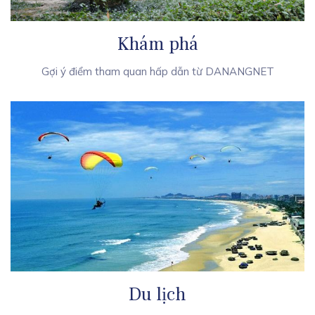
Khám phá
Gợi ý điểm tham quan hấp dẫn từ DANANGNET
Du lịch