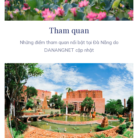
Tham quan
Những điểm tham quan nổi bật tại Đà Nẵng do
DANANGNET cập nhật