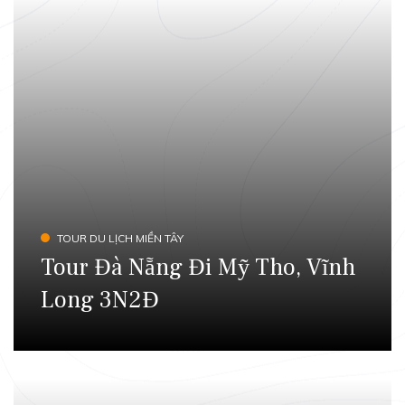
TOUR DU LỊCH MIỀN TÂY
Tour Đà Nẵng Đi Mỹ Tho, Vĩnh
Long 3N2Đ