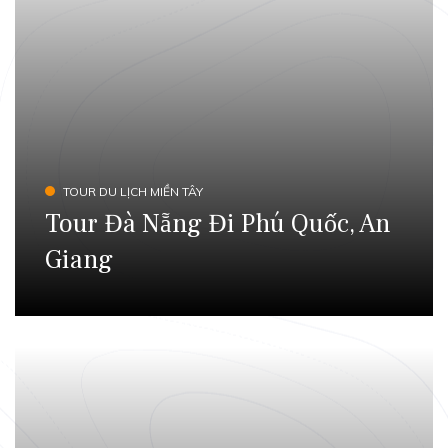
TOUR DU LỊCH MIỀN TÂY
Tour Đà Nẵng Đi Phú Quốc, An
Giang