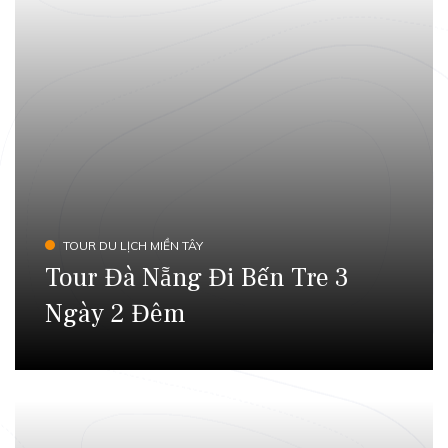
TOUR DU LỊCH MIỀN TÂY
Tour Đà Nẵng Đi Bến Tre 3
Ngày 2 Đêm