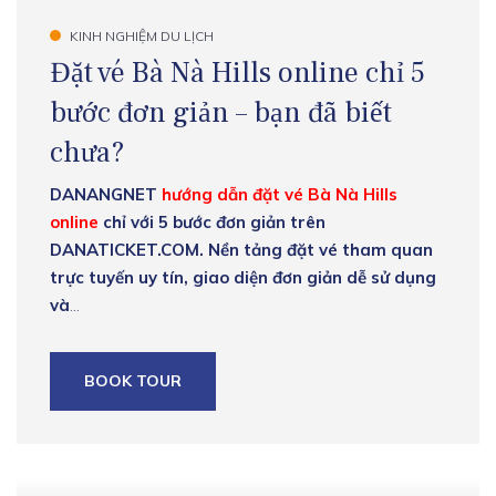
KINH NGHIỆM DU LỊCH
Đặt vé Bà Nà Hills online chỉ 5
bước đơn giản – bạn đã biết
chưa?
DANANGNET
hướng dẫn đặt vé Bà Nà Hills
online
chỉ với 5 bước đơn giản trên
DANATICKET.COM. Nền tảng đặt vé tham quan
trực tuyến uy tín, giao diện đơn giản dễ sử dụng
và
...
BOOK TOUR