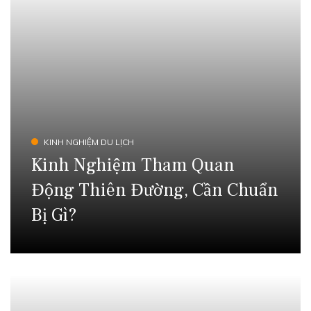
KINH NGHIỆM DU LỊCH
Kinh Nghiệm Tham Quan
Động Thiên Đường, Cần Chuẩn
Bị Gì?