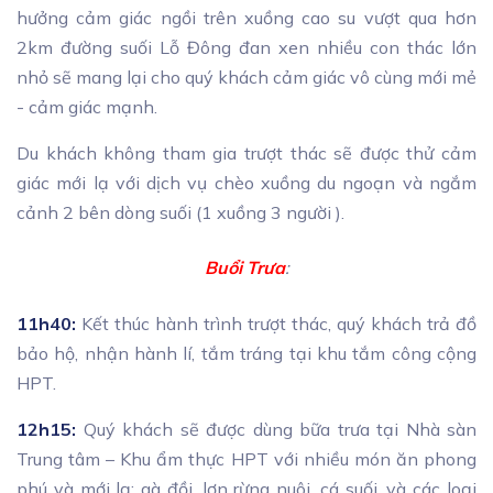
hưởng cảm giác ngồi trên xuồng cao su vượt qua hơn
2km đường suối Lỗ Đông đan xen nhiều con thác lớn
nhỏ sẽ mang lại cho quý khách cảm giác vô cùng mới mẻ
- cảm giác mạnh.
Du khách không tham gia trượt thác sẽ được thử cảm
giác mới lạ với dịch vụ chèo xuồng du ngoạn và ngắm
cảnh 2 bên dòng suối (1 xuồng 3 người ).
Buổi Trưa
:
11h40:
Kết thúc hành trình trượt thác, quý khách trả đồ
bảo hộ, nhận hành lí, tắm tráng tại khu tắm công cộng
HPT.
12h15:
Quý khách sẽ được dùng bữa trưa tại Nhà sàn
Trung tâm – Khu ẩm thực HPT với nhiều món ăn phong
phú và mới lạ: gà đồi, lợn rừng nuôi, cá suối, và các loại