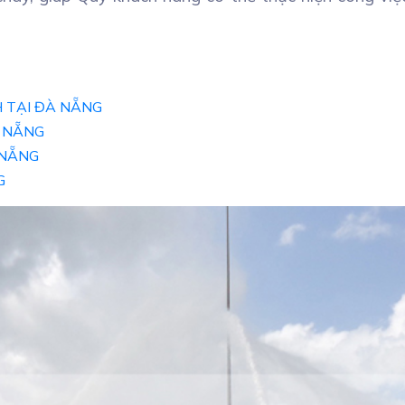
H TẠI ĐÀ NẴNG
À NẴNG
 NẴNG
G