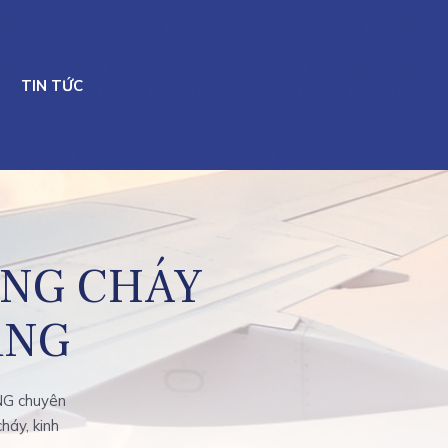
TIN TỨC
ÒNG CHÁY
ẴNG
G chuyên
háy, kinh