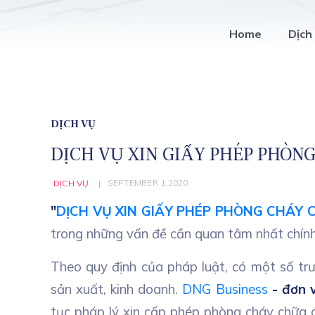
Home
Dịch
DỊCH VỤ
DỊCH VỤ XIN GIẤY PHÉP PHÒN
SEPTEMBER 1,2020
DỊCH VỤ
"
DỊCH VỤ XIN GIẤY PHÉP PHÒNG CHÁY 
trong những vấn đề cần quan tâm nhất chính
Theo quy định của pháp luật, có một số tr
sản xuất, kinh doanh.
DNG Business
- đơn 
tục pháp lý xin cấp phép phòng cháy chữa c