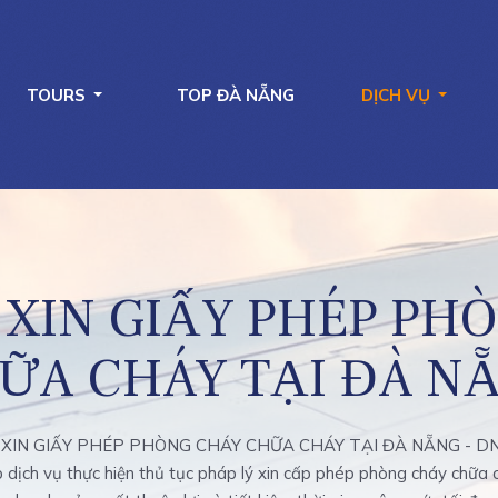
TOURS
TOP ĐÀ NẴNG
DỊCH VỤ
 XIN GIẤY PHÉP PH
ỮA CHÁY TẠI ĐÀ N
 XIN GIẤY PHÉP PHÒNG CHÁY CHỮA CHÁY TẠI ĐÀ NẴNG - DN
 dịch vụ thực hiện thủ tục pháp lý xin cấp phép phòng cháy chữa c