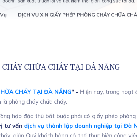
doanh, sản xuất thuận lợi và tiết kiệm thời gian, công sức tối đa.
 Vụ
DỊCH VỤ XIN GIẤY PHÉP PHÒNG CHÁY CHỮA CHÁ
G CHÁY CHỮA CHÁY TẠI ĐÀ NẴNG
CHỮA CHÁY TẠI ĐÀ NẴNG
" -
Hiện nay, trong hoạt
 là phòng cháy chữa cháy.
ường hợp đặc thù bắt buộc phải có giấy phép phòn
vị tư vấn
dịch vụ thành lập doanh nghiệp tại Đà 
háy, giúp Quý khách hàng có thể thực hiện công việc 