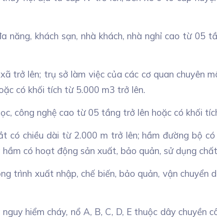
a năng, khách sạn, nhà khách, nhà nghỉ cao từ 05 tầ
ã trở lên; trụ sở làm việc của các cơ quan chuyên mô
ặc có khối tích từ 5.000 m3 trở lên.
ọc, công nghệ cao từ 05 tầng trở lên hoặc có khối tíc
t có chiều dài từ 2.000 m trở lên; hầm đường bộ có c
g hầm có hoạt động sản xuất, bảo quản, sử dụng chất c
 công trình xuất nhập, chế biến, bảo quản, vận chuyển
 nguy hiểm cháy, nổ A, B, C, D, E thuộc dây chuyền cô