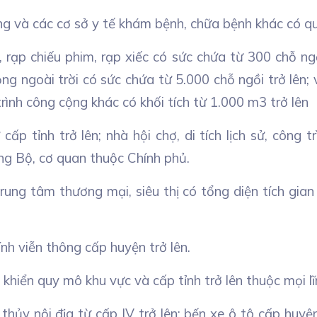
ỡng và các cơ sở y tế khám bệnh, chữa bệnh khác có q
, rạp chiếu phim, rạp xiếc có sức chứa từ 300 chỗ ngồ
g ngoài trời có sức chứa từ 5.000 chỗ ngồi trở lên; v
trình công cộng khác có khối tích từ 1.000 m3 trở lên
ữ cấp tỉnh trở lên; nhà hội chợ, di tích lịch sử, côn
ng Bộ, cơ quan thuộc Chính phủ.
trung tâm thương mại, siêu thị có tổng diện tích gia
ính viễn thông cấp huyện trở lên.
u khiển quy mô khu vực và cấp tỉnh trở lên thuộc mọi lĩ
hủy nội địa từ cấp IV trở lên; bến xe ô tô cấp huyện