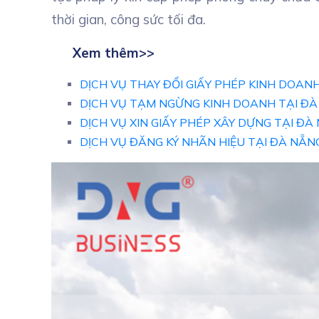
thời gian, công sức tối đa.
Xem thêm>>
DỊCH VỤ THAY ĐỔI GIẤY PHÉP KINH DOAN
DỊCH VỤ TẠM NGỪNG KINH DOANH TẠI Đ
DỊCH VỤ XIN GIẤY PHÉP XÂY DỰNG TẠI ĐÀ
DỊCH VỤ ĐĂNG KÝ NHÃN HIỆU TẠI ĐÀ NẴN